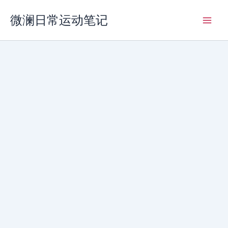
跳
微澜日常运动笔记
至
内
容